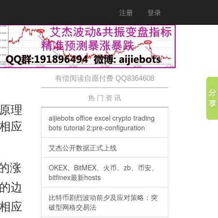
注册
登录
有偿阅读自愿付费 QQ8364608
热 门 资 讯
原理
aijiebots office excel crypto trading
相应
bots tutorial 2:pre-configuration
艾杰公开数据正式上线
的涨
OKEX、BitMEX、火币、zb、币安、
bitfinex最新hosts
的边
比特币剧烈波动前夕及应对策略：突
相应
破型网格交易法